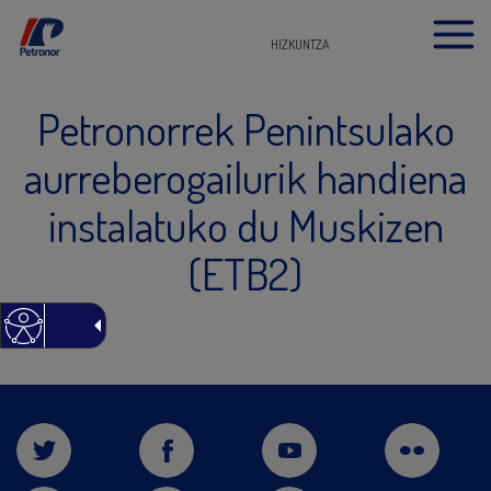
HIZKUNTZA
Petronorrek Penintsulako
aurreberogailurik handiena
instalatuko du Muskizen
(ETB2)