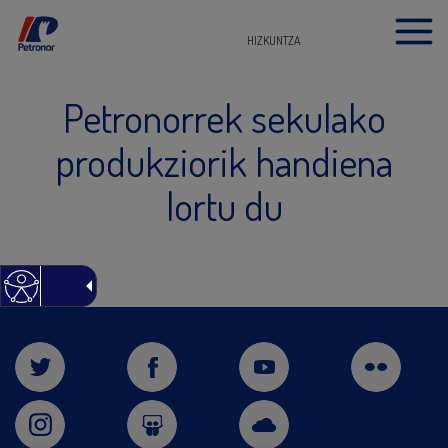
HIZKUNTZA
Petronorrek sekulako
produkziorik handiena
lortu du