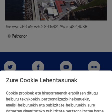
Taxuera:
JPG
Neurriak:
800×621
Pisua:
482,94 KB
©
Petronor
Zure Cookie Lehentasunak
Cookie propioak eta hirugarrenenak erabiltzen ditugu
helburu teknikoekin, pertsonalizazio‑helburuekin,
analisi‑helburuekin eta publizitate‑helburuekin, zure
San Martín 5-Edificio Muñatones,
48550 Muskiz (Bizkaia)
datuetan oinarritutako publizitate pertsonalizatua barne.