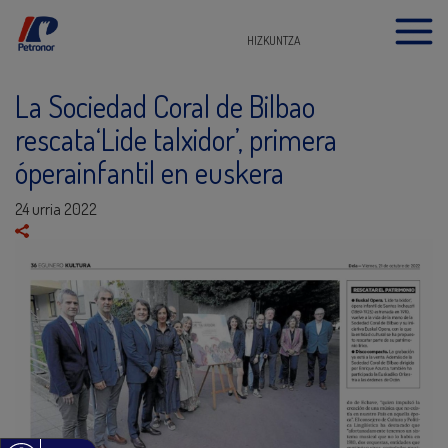
HIZKUNTZA
La Sociedad Coral de Bilbao
rescata‘Lide talxidor’, primera
óperainfantil en euskera
24 urria 2022