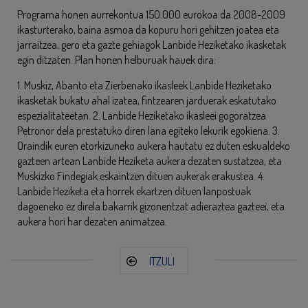
Programa honen aurrekontua 150.000 eurokoa da 2008-2009
ikasturterako, baina asmoa da kopuru hori gehitzen joatea eta
jarraitzea, gero eta gazte gehiagok Lanbide Heziketako ikasketak
egin ditzaten. Plan honen helburuak hauek dira:
1. Muskiz, Abanto eta Zierbenako ikasleek Lanbide Heziketako
ikasketak bukatu ahal izatea, fintzearen jarduerak eskatutako
espezialitateetan. 2. Lanbide Heziketako ikasleei gogoratzea
Petronor dela prestatuko diren lana egiteko lekurik egokiena. 3.
Oraindik euren etorkizuneko aukera hautatu ez duten eskualdeko
gazteen artean Lanbide Heziketa aukera dezaten sustatzea, eta
Muskizko Findegiak eskaintzen dituen aukerak erakustea. 4.
Lanbide Heziketa eta horrek ekartzen dituen lanpostuak
dagoeneko ez direla bakarrik gizonentzat adieraztea gazteei, eta
aukera hori har dezaten animatzea.
ITZULI