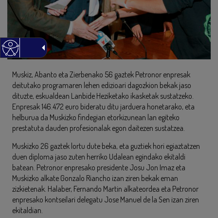
Muskiz, Abanto eta Zierbenako 56 gaztek Petronor enpresak
deitutako programaren lehen edizioari dagozkion bekak jaso
dituzte, eskualdean Lanbide Heziketako ikasketak sustatzeko.
Enpresak 146.472 euro bideratu ditu jarduera honetarako, eta
helburua da Muskizko findegian etorkizunean lan egiteko
prestatuta dauden profesionalak egon daitezen sustatzea.
Muskizko 26 gaztek lortu dute beka, eta guztiek hori egiaztatzen
duen diploma jaso zuten herriko Udalean egindako ekitaldi
batean. Petronor enpresako presidente Josu Jon Imaz eta
Muskizko alkate Gonzalo Riancho izan ziren bekak eman
zizkietenak. Halaber, Fernando Martin alkateordea eta Petronor
enpresako kontseilari delegatu Jose Manuel de la Sen izan ziren
ekitaldian.