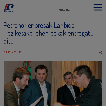
HIZKUNTZA
Petronor enpresak Lanbide
Heziketako lehen bekak entregatu
ditu
21 URRIA 2008