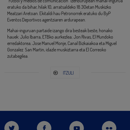
“Fútbol y medios de comunicación” izenburupean mahai-ingurua
eratuko da bihar, hilak 10, arratsaldeko 18.30etan Muskizko
Meatzari Aretoan. Ekitaldi hau Petronorrek eratuko du ByP
Eventos Deportivos agentziaren ardurapean.
Mahai-inguruan partaide izango dira besteak beste, honako
hauek: Julio Ibarra, ETBko aurkezlea; Jon Rivas, El Mundoko
erredaktorea; Jose Manuel Monje, Canal Bizkaiakoa eta Miguel
Gonzalez San Martin, idazle muskiztarra eta El Correoko
zutabegilea.
ITZULI