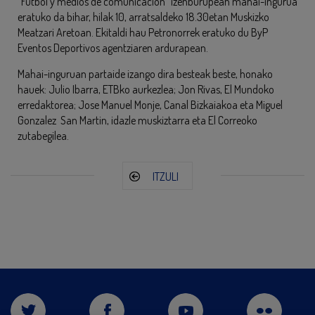
“Fútbol y medios de comunicación” izenburupean mahai-ingurua
eratuko da bihar, hilak 10, arratsaldeko 18.30etan Muskizko
Meatzari Aretoan. Ekitaldi hau Petronorrek eratuko du ByP
Eventos Deportivos agentziaren ardurapean.
Mahai-inguruan partaide izango dira besteak beste, honako
hauek: Julio Ibarra, ETBko aurkezlea; Jon Rivas, El Mundoko
erredaktorea; Jose Manuel Monje, Canal Bizkaiakoa eta Miguel
Gonzalez San Martin, idazle muskiztarra eta El Correoko
zutabegilea.
ITZULI