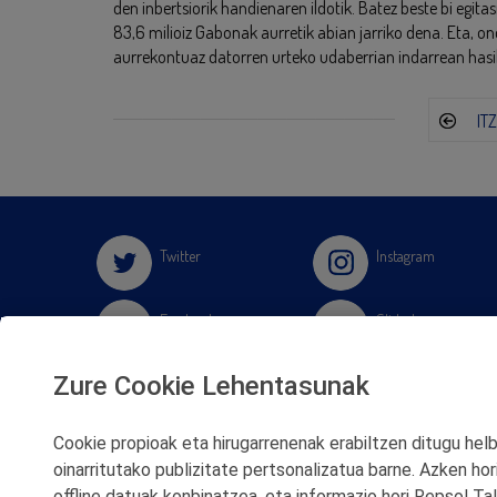
den inbertsiorik handienaren ildotik. Batez beste bi egit
83,6 milioiz Gabonak aurretik abian jarriko dena. Eta, on
aurrekontuaz datorren urteko udaberrian indarrean hasi
IT
Twitter
Instagram
Facebook
Slideshare
Zure Cookie Lehentasunak
Youtube
Soundcloud
Cookie propioak eta hirugarrenenak erabiltzen ditugu helbu
Flickr
oinarritutako publizitate pertsonalizatua barne. Azken hor
offline datuak konbinatzea, eta informazio hori Repsol T