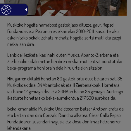
Muskizko hogeita hamabost gaztek jaso dituzte, gaur, Repsol
Fundazioak eta Petronorrek elkarrekin 2010-2011 ikasturterako
eskainitako bekak. Zehatz-mehatz, hogeita zortzi mutil eta zazpi
neska izan dira.
Lanbide Heziketa ikasi nahi duten Muskiz, Abanto-Zierbena eta
Zierbenako udalerrietan bizi diren neska-mutilentzat burututako
beka-programa honi orain dela hiru urte ekin zitzaion.
Hirugarren ekitaldi honetan 80 gaztek lortu dute bekaren bat, 35
Muskizkoak dira, 34 Abantokoak eta 11 Zierbenakoak. Horretara,
iaz baino 12 gehiago dira eta 2008an baino 25 gehiago. Aurtengo
ikasturte honetarako beka-aurrekontua 217.500 eurokoa da.
Beka-emanaldia Muskizko Udaletxearen Batzar Aretoan eratu da
eta bertan izan dira Gonzalo Riancho alkatea, César Gallo Repsol
Fundazioaren zuzendari nagusia eta Josu Jon Imaz Petronorren
lehendakaria.