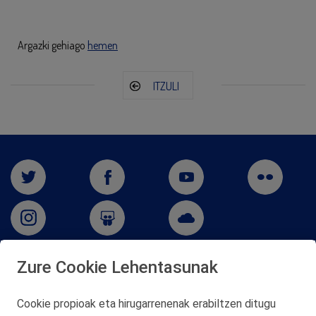
Argazki gehiago
hemen
ITZULI
Zure Cookie Lehentasunak
San Martín 5-Edificio Muñatones,
48550 Muskiz (Bizkaia)
Cookie propioak eta hirugarrenenak erabiltzen ditugu
Telf. 946 357 000