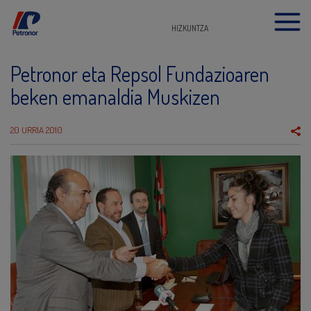
HIZKUNTZA
Petronor eta Repsol Fundazioaren
beken emanaldia Muskizen
20 URRIA 2010