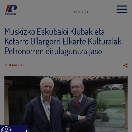
HIZKUNTZA
Muskizko Eskubaloi Klubak eta
Kotarro Oilargorri Elkarte Kulturalak
Petronorren dirulaguntza jaso
12 URRIA 2012