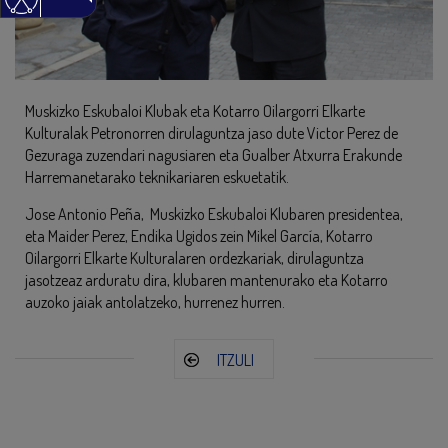
Muskizko Eskubaloi Klubak eta Kotarro Oilargorri Elkarte
Kulturalak Petronorren dirulaguntza jaso dute Victor Perez de
Gezuraga zuzendari nagusiaren eta Gualber Atxurra Erakunde
Harremanetarako teknikariaren eskuetatik.
Jose Antonio Peña, Muskizko Eskubaloi Klubaren presidentea,
eta Maider Perez, Endika Ugidos zein Mikel García, Kotarro
Oilargorri Elkarte Kulturalaren ordezkariak, dirulaguntza
jasotzeaz arduratu dira, klubaren mantenurako eta Kotarro
auzoko jaiak antolatzeko, hurrenez hurren.
ITZULI