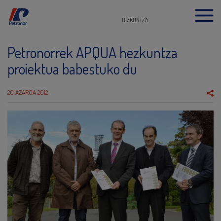
HIZKUNTZA
Petronorrek APQUA hezkuntza
proiektua babestuko du
20 AZAROA 2012