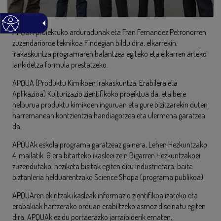
APQUA proiektuko arduradunak eta Fran Fernandez Petronorren
zuzendariorde teknikoa Findegian bildu dira, elkarrekin,
irakaskuntza programaren balantzea egiteko eta elkarren arteko
lankidetza formula prestatzeko.
APQUA (Produktu Kimikoen Irakaskuntza, Erabilera eta
Aplikazioa) Kulturizazio zientifikoko proeiktua da, eta bere
helburua produktu kimikoen inguruan eta gure bizitzarekin duten
harremanean kontzientzia handiagotzea eta ulermena garatzea
da.
APQUAk eskola programa garatzeaz gainera, Lehen Hezkuntzako
4. mailatik 6.era bitarteko ikasleei zein Bigarren Hezkuntzakoei
zuzendutako, heziketa bisitak egiten ditu industrietara, baita
biztanleria helduarentzako Science Shopa (programa publikoa).
APQUAren ekintzak ikasleak informazio zientifikoa izateko eta
erabakiak hartzerako orduan erabiltzeko asmoz diseinatu egiten
dira. APQUAk ez du portaerazko jarraibiderik ematen,