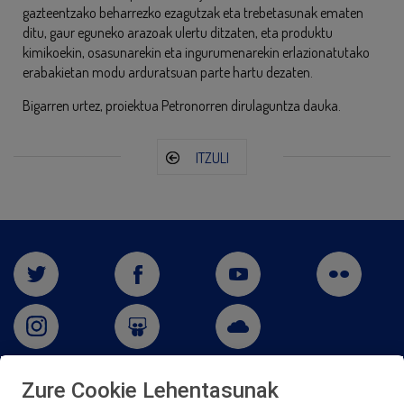
gazteentzako beharrezko ezagutzak eta trebetasunak ematen
ditu, gaur eguneko arazoak ulertu ditzaten, eta produktu
kimikoekin, osasunarekin eta ingurumenarekin erlazionatutako
erabakietan modu arduratsuan parte hartu dezaten.
Bigarren urtez, proiektua Petronorren dirulaguntza dauka.
ITZULI
Zure Cookie Lehentasunak