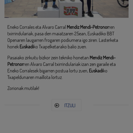
Eneko Corrales eta Alvaro Carral
Mendiz Mendi-Petronor
ren
txirrindulariak, pasa den maiatzaren 25ean, Euskadiko BBT
Openaren laugarren frogaren podiumera igo ziren. Lasterketa
honek
Euskadi
ko Txapelketarako balio zuen.
Pasaiako zirkuitu bizkor zein tekniko honetan
Mendiz Mendi-
Petronor
ren Alvaro Carral txirrindulariak izan zen garaile eta
Eneko Corralesek bigarren postua lortu zuen,
Euskadi
ko
Txapeldunaren maillota lortuz.
Zorionak mutilak!
ITZULI