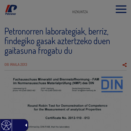
HIZKUNTZA
Petronorren laborategiak, berriz,
findegiko gasak aztertzeko duen
gaitasuna frogatu du
06 IRAILA 2013