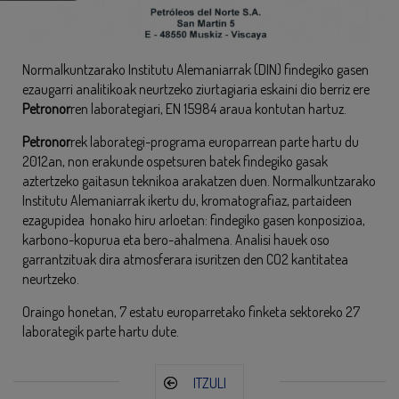
Normalkuntzarako Institutu Alemaniarrak (DIN) findegiko gasen
ezaugarri analitikoak neurtzeko ziurtagiaria eskaini dio berriz ere
Petronor
ren laborategiari, EN 15984 araua kontutan hartuz.
Petronor
rek laborategi-programa europarrean parte hartu du
2012an, non erakunde ospetsuren batek findegiko gasak
aztertzeko gaitasun teknikoa arakatzen duen. Normalkuntzarako
Institutu Alemaniarrak ikertu du, kromatografiaz, partaideen
ezagupidea honako hiru arloetan: findegiko gasen konposizioa,
karbono-kopurua eta bero-ahalmena. Analisi hauek oso
garrantzituak dira atmosferara isuritzen den CO2 kantitatea
neurtzeko.
Oraingo honetan, 7 estatu europarretako finketa sektoreko 27
laborategik parte hartu dute.
ITZULI