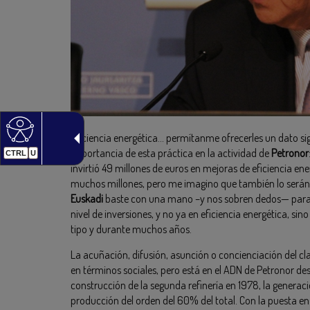
Eficiencia energética… permítanme ofrecerles un dato si
importancia de esta práctica en la actividad de
Petronor
CTRL
U
invirtió 49 millones de euros en mejoras de eficiencia en
muchos millones, pero me imagino que también lo serán
Euskadi
baste con una mano –y nos sobren dedos— para
nivel de inversiones, y no ya en eficiencia energética, sin
tipo y durante muchos años.
La acuñación, difusión, asunción o concienciación del cl
en términos sociales, pero está en el ADN de Petronor des
construcción de la segunda refinería en 1978, la generac
producción del orden del 60% del total. Con la puesta e