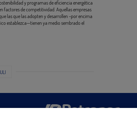
stenibilidad y programas de eficiencia energética
en factores de competitividad. Aquellas empresas
que las que las adopten y desarrollen –por encima
rídico establezca—tienen ya medio sembrado el
ZULI
San Martín 5-Edificio Muñatones,
48550 Muskiz (Bizkaia)