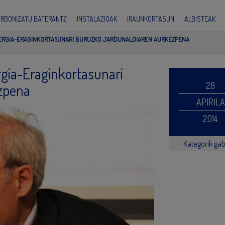
ARBONIZATU BATERANTZ
INSTALAZIOAK
IRAUNKORTASUN
ALBISTEAK
NERGIA-ERAGINKORTASUNARI BURUZKO JARDUNALDIAREN AURKEZPENA
rgia-Eraginkortasunari
28
zpena
APIRILA
2014
Kategorik ga