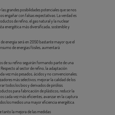
 las grandes posibilidades potenciales que se nos
os engañar con falsas expectativas. La verdad es
roductos de refino, el gas natural y la nuclear
a energética más diversificada, sostenible y
o de energía será en 2050 bastante mayor que el
consumo de energías fósiles, aumentará
ctos de su refino seguirán formando parte de una
. Respecto al sector de refino, la adaptación
ada vez más pesados, ácidos y no convencionales;
zadores más selectivos; mejorar la calidad de los
r todos los bios y derivados de pirólisis.
ductos para fabricación de plásticos, reducir la
los cada vez más eficientes, avanzar en la captura
todos los medios una mayor eficiencia energética.
 tanto la mejora de las medidas