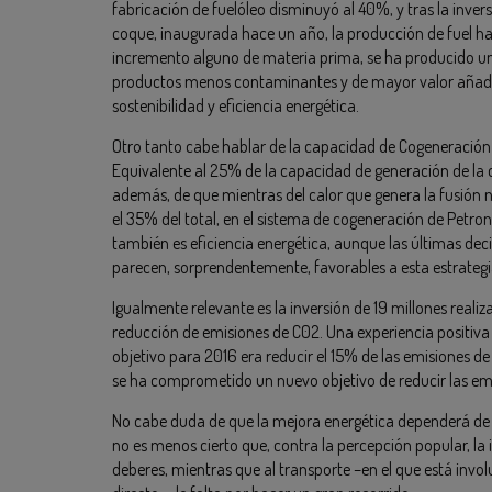
fabricación de fuelóleo disminuyó al 40%, y tras la inver
coque, inaugurada hace un año, la producción de fuel ha
incremento alguno de materia prima, se ha producido u
productos menos contaminantes y de mayor valor añadido
sostenibilidad y eficiencia energética.
Otro tanto cabe hablar de la capacidad de Cogeneració
Equivalente al 25% de la capacidad de generación de la c
además, de que mientras del calor que genera la fusión 
el 35% del total, en el sistema de cogeneración de Petr
también es eficiencia energética, aunque las últimas deci
parecen, sorprendentemente, favorables a esta estrateg
Igualmente relevante es la inversión de 19 millones reali
reducción de emisiones de C02. Una experiencia positiva
objetivo para 2016 era reducir el 15% de las emisiones d
se ha comprometido un nuevo objetivo de reducir las e
No cabe duda de que la mejora energética dependerá de lo
no es menos cierto que, contra la percepción popular, l
deberes, mientras que al transporte –en el que está inv