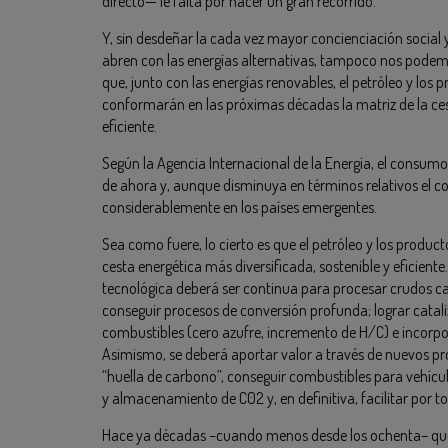
directo— le falta por hacer un gran recorrido.
Y, sin desdeñar la cada vez mayor concienciación social y
abren con las energías alternativas, tampoco nos podem
que, junto con las energías renovables, el petróleo y los p
conformarán en las próximas décadas la matriz de la cest
eficiente.
Según la Agencia Internacional de la Energía, el consum
de ahora y, aunque disminuya en términos relativos el 
considerablemente en los países emergentes.
Sea como fuere, lo cierto es que el petróleo y los produ
cesta energética más diversificada, sostenible y eficiente
tecnológica deberá ser continua para procesar crudos c
conseguir procesos de conversión profunda; lograr catali
combustibles (cero azufre, incremento de H/C) e incorpora
Asimismo, se deberá aportar valor a través de nuevos pro
“huella de carbono”, conseguir combustibles para vehícu
y almacenamiento de C02 y, en definitiva, facilitar por 
Hace ya décadas –cuando menos desde los ochenta– que