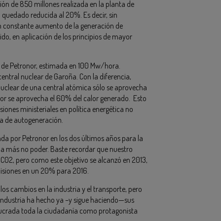
sión de 850 millones realizada en la planta de
 quedado reducida al 20%. Es decir, sin
n constante aumento de la generación de
, en aplicación de los principios de mayor
n de Petronor, estimada en 100 Mw/hora.
entral nuclear de Garoña. Con la diferencia,
nuclear de una central atómica sólo se aprovecha
onor se aprovecha el 60% del calor generado. Esto
siones ministeriales en política energética no
ia de autogeneración.
zada por Petronor en los dos últimos años para la
 a más no poder. Baste recordar que nuestro
e C02, pero como este objetivo se alcanzó en 2013,
misiones en un 20% para 2016.
s cambios en la industria y el transporte, pero
a industria ha hecho ya –y sigue haciendo—sus
olucrada toda la ciudadanía como protagonista