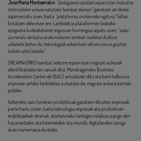
Jose Maria Montserrat
ek
“lantegiaren zenbait esparrutan Industria
Internetekin erlazionatutako hainbat ekimen”
garatzen ari direla
azpimarratu zuen, baita
“plataforma orokorreko egitura”
faltan
botatzen dela esan ere. Lankidetza plataformen bidezko
ezaguera kudeaketaren inguruan hurrengoa aipatu zuen:
“asko
aurreratu da baina erakundearen zenbait mailetan kultura
aldaketa behar da, teknologiak eskaintzen dituen onura guztiez
baliatu ahal izateko”.
DREAMWORKS hainbat sektore esparrutan negozio aukerak
identifikatzeko lan saioak dira. Mondragoneko Business
Acceleration Center-ek (BAC) antolatzen ditu eta bere helburua
enpresen arteko lankidetza sustatzea da, negozio aukera berriak
pizteko.
Azkeneko saio honetan produktuak garatzen dituzten enpresak
parte hartu zuten, baita teknologia enpresak eta produktuen
erabiltzaileak direnak, etorkizuneko lantegia nolakoa izango den
hausnartzeko eta Internetekin eta mundu digitalarekin izango
duen harremana ikusteko.