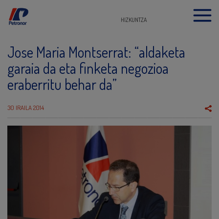
HIZKUNTZA
Jose Maria Montserrat: “aldaketa
garaia da eta finketa negozioa
eraberritu behar da”
30 IRAILA 2014