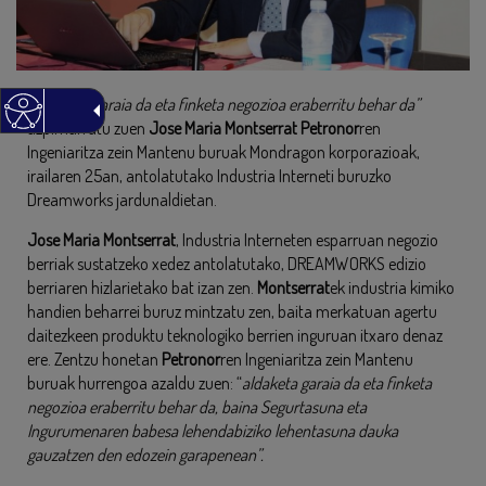
“Aldaketa garaia da eta finketa negozioa eraberritu behar da”
azpimarratu zuen
Jose Maria Montserrat Petronor
ren
Ingeniaritza zein Mantenu buruak Mondragon korporazioak,
irailaren 25an, antolatutako Industria Interneti buruzko
Dreamworks jardunaldietan.
Jose Maria Montserrat
, Industria Interneten esparruan negozio
berriak sustatzeko xedez antolatutako, DREAMWORKS edizio
berriaren hizlarietako bat izan zen.
Montserrat
ek industria kimiko
handien beharrei buruz mintzatu zen, baita merkatuan agertu
daitezkeen produktu teknologiko berrien inguruan itxaro denaz
ere. Zentzu honetan
Petronor
ren Ingeniaritza zein Mantenu
buruak hurrengoa azaldu zuen: “
aldaketa garaia da eta finketa
negozioa eraberritu behar da, baina Segurtasuna eta
Ingurumenaren babesa lehendabiziko lehentasuna dauka
gauzatzen den edozein garapenean”.