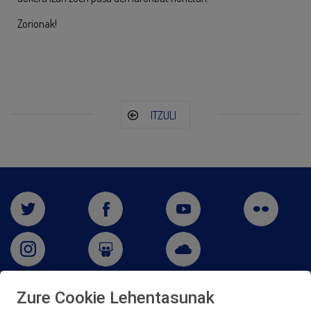
Zorionak!
ITZULI
Zure Cookie Lehentasunak