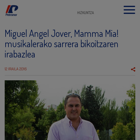
HIZKUNTZA
Miguel Angel Jover, Mamma Mia!
musikalerako sarrera bikoitzaren
irabazlea
12 IRAILA 2016