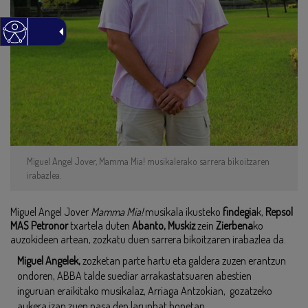
Miguel Angel Jover, Mamma Mia! musikalerako sarrera bikoitzaren
irabazlea.
Miguel Angel Jover
Mamma Mia!
musikala ikusteko
findegia
k,
Repsol
MAS Petronor
txartela duten
Abanto, Muskiz
zein
Zierbena
ko
auzokideen artean, zozkatu duen sarrera bikoitzaren irabazlea da.
Miguel Angelek,
zozketan parte hartu eta galdera zuzen erantzun
ondoren, ABBA talde suediar arrakastatsuaren abestien
inguruan eraikitako musikalaz, Arriaga Antzokian, gozatzeko
aukera izan zuen pasa den larunbat honetan.