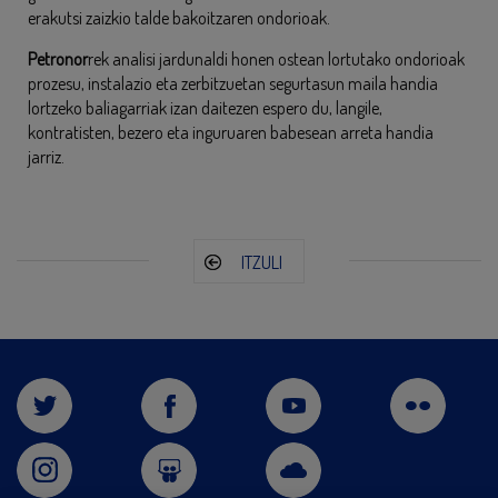
erakutsi zaizkio talde bakoitzaren ondorioak.
Petronor
rek analisi jardunaldi honen ostean lortutako ondorioak
prozesu, instalazio eta zerbitzuetan segurtasun maila handia
lortzeko baliagarriak izan daitezen espero du, langile,
kontratisten, bezero eta inguruaren babesean arreta handia
jarriz.
ITZULI