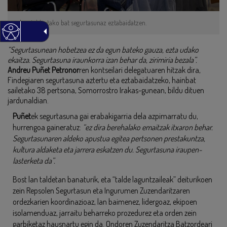
Lan taldeetako bat segurtasunaz eztabaidatzen.
“Segurtasunean hobetzea ez da egun bateko gauza, ezta udako
ekaitza. Segurtasuna iraunkorra izan behar da, zirimiria bezala”.
Andreu Puñet Petronor
ren kontseilari delegatuaren hitzak dira,
Findegiaren segurtasuna aztertu eta eztabaidatzeko, hainbat
sailetako 38 pertsona, Somorrostro Irakas-gunean, bildu dituen
jardunaldian.
Puñet
ek segurtasuna gai erabakigarria dela azpimarratu du,
hurrengoa gaineratuz:
“ez dira berehalako emaitzak itxaron behar.
Segurtasunaren aldeko apustua egitea pertsonen prestakuntza,
kultura aldaketa eta jarrera eskatzen du. Segurtasuna iraupen-
lasterketa da”.
Bost lan taldetan banaturik, eta “talde laguntzaileak” deiturikoen
zein Repsolen Segurtasun eta Ingurumen Zuzendaritzaren
ordezkarien koordinazioaz, lan baimenez, lidergoaz, ekipoen
isolamenduaz, jarraitu beharreko prozedurez eta orden zein
garbiketaz hausnartu egin da. Ondoren Zuzendaritza Batzordeari