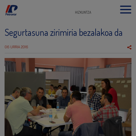
HIZKUNTZA
Segurtasuna zirimiria bezalakoa da
06 URRIA 2016