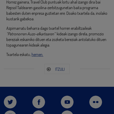
Horrez gainera, Travel Club puntuak lortu ahal izango dira bai
Repsol Taldearen gasolina-zerbitzugunetan baita programa
babesten duten enpresa guztietan ere. Doako txartela da, inolako
kuotarik gabekoa.
Azpimarratu beharra dago txartel horren erabiltzaileak
“Petronorren Auzo-elkartearen”
kideak izango direla, promozio
bereziak eskainiko dituen eta zozketa bereziak antolatuko dituen
topagunearen kideak alegia.
Txartela eskatu,
hemen.
ITZULI