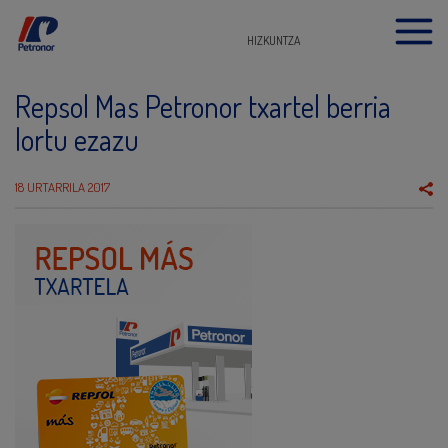
HIZKUNTZA
Repsol Mas Petronor txartel berria
lortu ezazu
18 URTARRILA 2017