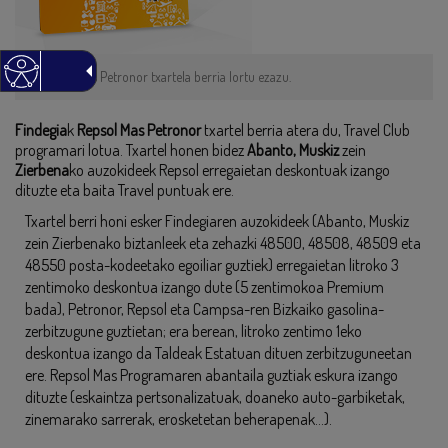
Repsol Mas Petronor txartela berria lortu ezazu.
Findegia
k
Repsol Mas Petronor
txartel berria atera du, Travel Club
programari lotua. Txartel honen bidez
Abanto, Muskiz
zein
Zierbena
ko auzokideek Repsol erregaietan deskontuak izango
dituzte eta baita Travel puntuak ere.
Txartel berri honi esker Findegiaren auzokideek (Abanto, Muskiz
zein Zierbenako biztanleek eta zehazki 48500, 48508, 48509 eta
48550 posta-kodeetako egoiliar guztiek) erregaietan litroko 3
zentimoko deskontua izango dute (5 zentimokoa Premium
bada), Petronor, Repsol eta Campsa-ren Bizkaiko gasolina-
zerbitzugune guztietan; era berean, litroko zentimo 1eko
deskontua izango da Taldeak Estatuan dituen zerbitzuguneetan
ere. Repsol Mas Programaren abantaila guztiak eskura izango
dituzte (eskaintza pertsonalizatuak, doaneko auto-garbiketak,
zinemarako sarrerak, erosketetan beherapenak…).