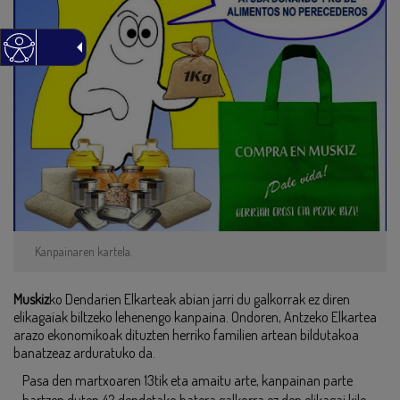
Kanpainaren kartela.
Muskiz
ko Dendarien Elkarteak abian jarri du galkorrak ez diren
elikagaiak biltzeko lehenengo kanpaina. Ondoren, Antzeko Elkartea
arazo ekonomikoak dituzten herriko familien artean bildutakoa
banatzeaz arduratuko da.
Pasa den martxoaren 13tik eta amaitu arte, kanpainan parte