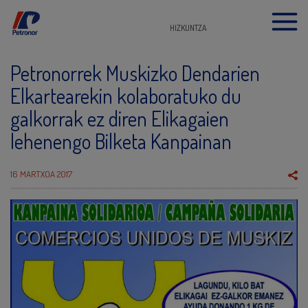
HIZKUNTZA
Petronorrek Muskizko Dendarien
Elkartearekin kolaboratuko du
galkorrak ez diren Elikagaien
lehenengo Bilketa Kanpainan
16 MARTXOA 2017