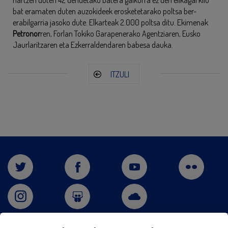
hartzen duten 42 dendetako batera galkorra ez den elikagai kilo
bat eramaten duten auzokideek erosketetarako poltsa ber-
erabilgarria jasoko dute. Elkarteak 2.000 poltsa ditu. Ekimenak
Petronor
ren, Forlan Tokiko Garapenerako Agentziaren, Eusko
Jaurlaritzaren eta Ezkerraldendaren babesa dauka.
ITZULI