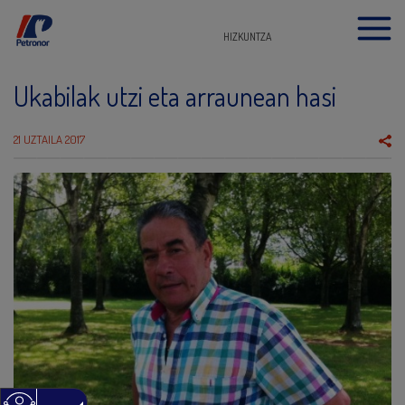
HIZKUNTZA
Ukabilak utzi eta arraunean hasi
21 UZTAILA 2017