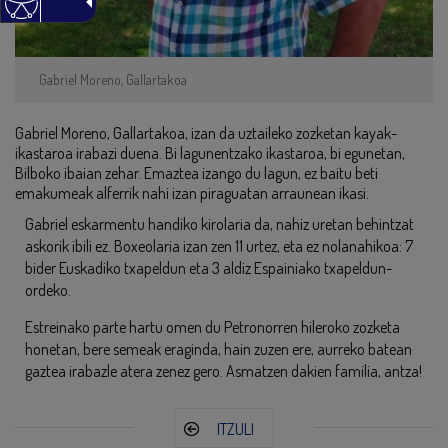
Gabriel Moreno, Gallartakoa
Gabriel Moreno, Gallartakoa, izan da uztaileko zozketan kayak-
ikastaroa irabazi duena. Bi lagunentzako ikastaroa, bi egunetan,
Bilboko ibaian zehar. Emaztea izango du lagun, ez baitu beti
emakumeak alferrik nahi izan piraguatan arraunean ikasi.
Gabriel eskarmentu handiko kirolaria da, nahiz uretan behintzat
askorik ibili ez. Boxeolaria izan zen 11 urtez, eta ez nolanahikoa: 7
bider Euskadiko txapeldun eta 3 aldiz Espainiako txapeldun-
ordeko.
Estreinako parte hartu omen du Petronorren hileroko zozketa
honetan, bere semeak eraginda, hain zuzen ere, aurreko batean
gaztea irabazle atera zenez gero. Asmatzen dakien familia, antza!
ITZULI