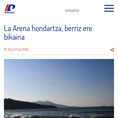
HIZKUNTZA
La Arena hondartza, berriz ere
bikaina
27 ABUZTUA 2020