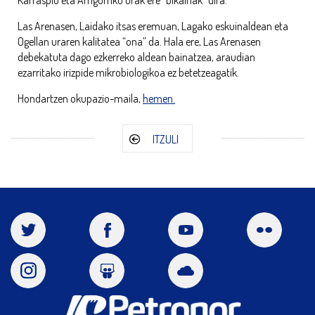
Las Arenasen, Laidako itsas eremuan, Lagako eskuinaldean eta
Ogellan uraren kalitatea “ona” da. Hala ere, Las Arenasen
debekatuta dago ezkerreko aldean bainatzea, araudian
ezarritako irizpide mikrobiologikoa ez betetzeagatik.
Hondartzen okupazio-maila,
hemen.
ITZULI