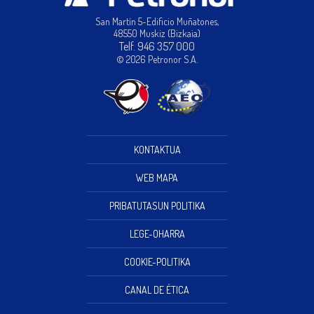
San Martín 5-Edificio Muñatones,
48550 Muskiz (Bizkaia)
Telf. 946 357 000
© 2026 Petronor S.A.
KONTAKTUA
WEB MAPA
PRIBATUTASUN POLITIKA
LEGE-OHARRA
COOKIE-POLITIKA
CANAL DE ÉTICA