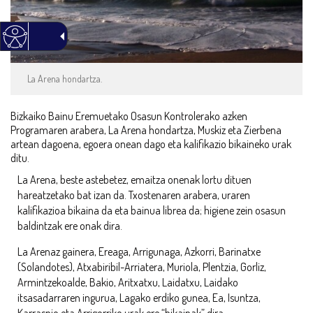
La Arena hondartza.
Bizkaiko Bainu Eremuetako Osasun Kontrolerako azken
Programaren arabera, La Arena hondartza, Muskiz eta Zierbena
artean dagoena, egoera onean dago eta kalifikazio bikaineko urak
ditu.
La Arena, beste astebetez, emaitza onenak lortu dituen
hareatzetako bat izan da. Txostenaren arabera, uraren
kalifikazioa bikaina da eta bainua librea da; higiene zein osasun
baldintzak ere onak dira.
La Arenaz gainera, Ereaga, Arrigunaga, Azkorri, Barinatxe
(Solandotes), Atxabiribil-Arriatera, Muriola, Plentzia, Gorliz,
Armintzekoalde, Bakio, Aritxatxu, Laidatxu, Laidako
itsasadarraren ingurua, Lagako erdiko gunea, Ea, Isuntza,
Karraspio eta Arrigorriko urak ere “bikainak” dira.