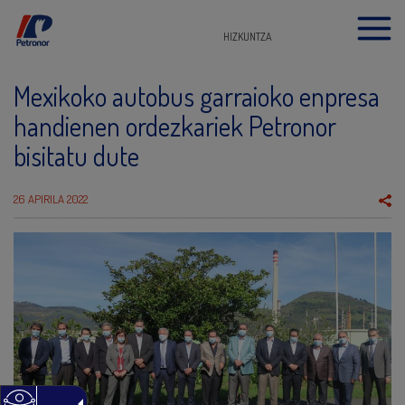
HIZKUNTZA
Mexikoko autobus garraioko enpresa
handienen ordezkariek Petronor
bisitatu dute
26 APIRILA 2022