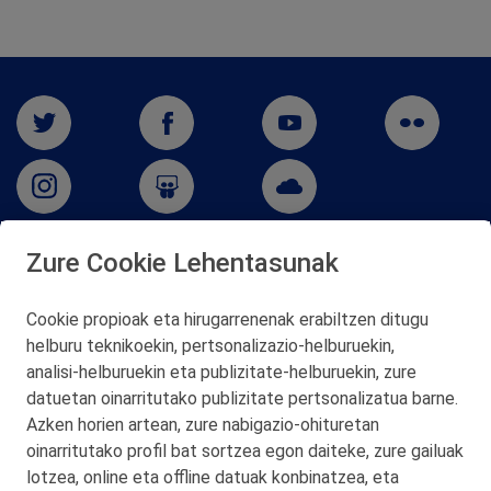
Zure Cookie Lehentasunak
San Martín 5-Edificio Muñatones,
48550 Muskiz (Bizkaia)
Cookie propioak eta hirugarrenenak erabiltzen ditugu
Telf. 946 357 000
helburu teknikoekin, pertsonalizazio‑helburuekin,
© 2026 Petronor S.A.
analisi‑helburuekin eta publizitate‑helburuekin, zure
datuetan oinarritutako publizitate pertsonalizatua barne.
Azken horien artean, zure nabigazio‑ohituretan
oinarritutako profil bat sortzea egon daiteke, zure gailuak
lotzea, online eta offline datuak konbinatzea, eta
KONTAKTUA