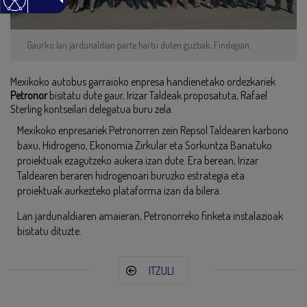
Gaurko lan jardunaldian parte hartu duten guztiak, Findegian.
Mexikoko autobus garraioko enpresa handienetako ordezkariek
Petronor
bisitatu dute gaur, Irizar Taldeak proposatuta, Rafael
Sterling kontseilari delegatua buru zela.
Mexikoko enpresariek Petronorren zein Repsol Taldearen karbono
baxu, Hidrogeno, Ekonomia Zirkular eta Sorkuntza Banatuko
proiektuak ezagutzeko aukera izan dute. Era berean, Irizar
Taldearen beraren hidrogenoari buruzko estrategia eta
proiektuak aurkezteko plataforma izan da bilera.
Lan jardunaldiaren amaieran, Petronorreko finketa instalazioak
bisitatu dituzte.
ITZULI