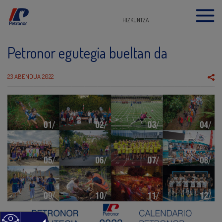
HIZKUNTZA
Petronor egutegia bueltan da
23 ABENDUA 2022