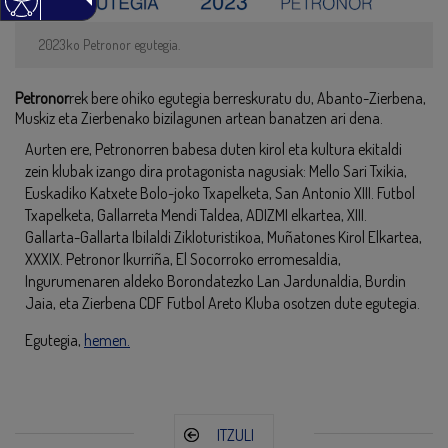
2023ko Petronor egutegia.
Petronor
rek bere ohiko egutegia berreskuratu du, Abanto-Zierbena,
Muskiz eta Zierbenako bizilagunen artean banatzen ari dena.
Aurten ere, Petronorren babesa duten kirol eta kultura ekitaldi
zein klubak izango dira protagonista nagusiak: Mello Sari Txikia,
Euskadiko Katxete Bolo-joko Txapelketa, San Antonio XIII. Futbol
Txapelketa, Gallarreta Mendi Taldea, ADIZMI elkartea, XIII.
Gallarta-Gallarta Ibilaldi Zikloturistikoa, Muñatones Kirol Elkartea,
XXXIX. Petronor Ikurriña, El Socorroko erromesaldia,
Ingurumenaren aldeko Borondatezko Lan Jardunaldia, Burdin
Jaia, eta Zierbena CDF Futbol Areto Kluba osotzen dute egutegia.
Egutegia,
hemen.
ITZULI