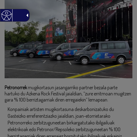
Petronorrek
mugikortasun jasangarriko partner bezala parte
hartuko du Azkena Rock Festival jaialdian, “zure erritmoan mugitzen
gara % 100 berriztagarriak diren erregaiekin” lemapean.
Konpainiak artisten mugikortasuna deskarbonizatuko du
Gasteizko erreferentziazko jaialdian, joan-etorrietarako
Petronorreko zerbitzuguneetan birkargatutako ibilgailuak
elektrikoak edo Petronor/Repsoleko zerbitzuguneetan % 100
berriztagarriak diren erregaiez hornitutako ibilgailuak eskainiz.