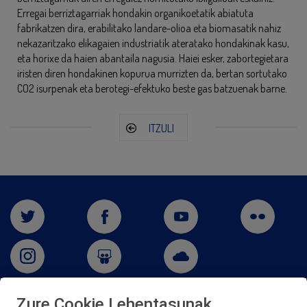
Erregai berriztagarriak hondakin organikoetatik abiatuta
fabrikatzen dira, erabilitako landare-olioa eta biomasatik nahiz
nekazaritzako elikagaien industriatik ateratako hondakinak kasu,
eta horixe da haien abantaila nagusia. Haiei esker, zabortegietara
iristen diren hondakinen kopurua murrizten da, bertan sortutako
CO2 isurpenak eta berotegi-efektuko beste gas batzuenak barne.
ITZULI
Zure Cookie Lehentasunak