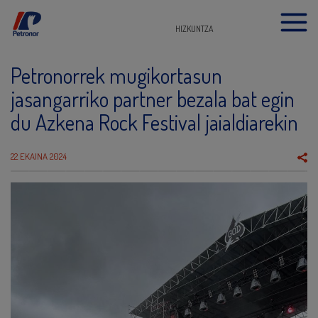
HIZKUNTZA
Petronorrek mugikortasun
jasangarriko partner bezala bat egin
du Azkena Rock Festival jaialdiarekin
22 EKAINA 2024