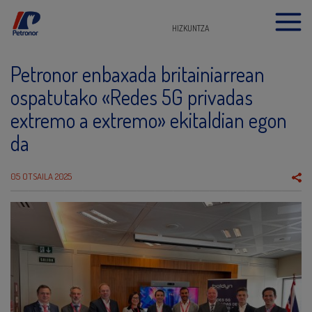
HIZKUNTZA
Petronor enbaxada britainiarrean
ospatutako «Redes 5G privadas
extremo a extremo» ekitaldian egon
da
05 OTSAILA 2025