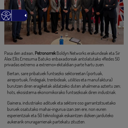
Pasa den astean,
Petronorrek
Boldyn Networks erakundeak eta Sir
Alex Ellis Erresuma Batuko enbaxadoreak antolatutako «Redes 5G
privadas extremo a extremo» ekitaldian parte hartu zuen.
Bertan, sare pribatuek funtsezko sektoreetan (portuak,
aireportuak, findegiak, trenbideak,
utilities
eta manufaktura)
burutzen diren eragiketak aldatzeko duten ahalmena aztertu zen;
hots, ekosistema ekonomikorako funtsezkoak diren industriak.
Gainera, industriako adituek eta sektore oso garrantzitsuetako
buruek osatutako mahai-ingurua izan zen ere, non euren
esperientziak eta 5G teknologiak eskaintzen dizkien jarduteko
aukerarik onuragarrienak partekatu zituzten.