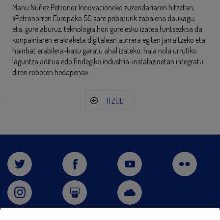
Manu Núñez Petronor Innovacióneko zuzendariaren hitzetan,
«Petronorren Europako 5G sare pribaturik zabalena daukagu,
eta, gure aburuz, teknologia hori gure esku izatea funtsezkoa da
konpainiaren eraldaketa digitalean aurrera egiten jarraitzeko eta
hainbat erabilera-kasu garatu ahal izateko, hala nola urrutiko
laguntza aditua edo findegiko industria-instalazioetan integratu
diren roboten hedapena».
ITZULI