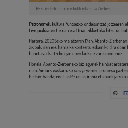
BBK Live Petronorren eskutik iritsiko da Zierbenara
Petronor
rek, kultura funtsezko ondasuntzat jotzearen 
Live jaialdiaren Herrian eta Hirian zikloetako hitzordu 
Hartara, 20205eko maiatzaren 17an, Abanto-Zierbenan abi
zikloak, izan ere, hamaika kontzertu eskainiko dira doan
honetara ekartzeko egin duen lankidetzaren ondorioz.
Honela, Abanto-Zierbanako bizilagunek hainbat artistar
nola, Aimarz, euskarazko
new pop
-aren promesa gaztea;
bertsio-banda; edo Las Petunias, ironia eta punk jarrera 
IT