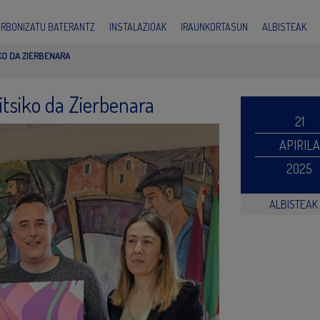
ARBONIZATU BATERANTZ
INSTALAZIOAK
IRAUNKORTASUN
ALBISTEAK
KO DA ZIERBENARA
itsiko da Zierbenara
21
APIRILA
2025
ALBISTEAK