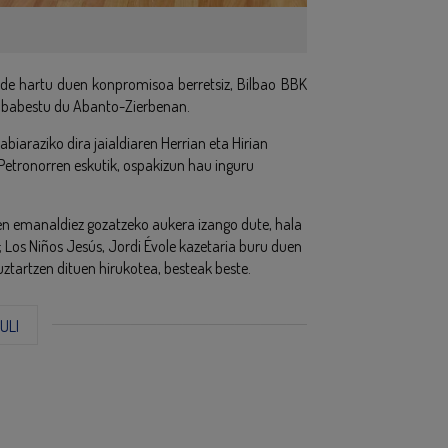
alde hartu duen konpromisoa berretsiz, Bilbao BBK
bat babestu du Abanto-Zierbenan.
araziko dira jaialdiaren Herrian eta Hirian
 Petronorren eskutik, ospakizun hau inguru
en emanaldiez gozatzeko aukera izango dute, hala
 Los Niños Jesús, Jordi Évole kazetaria buru duen
uztartzen dituen hirukotea, besteak beste.
ZULI