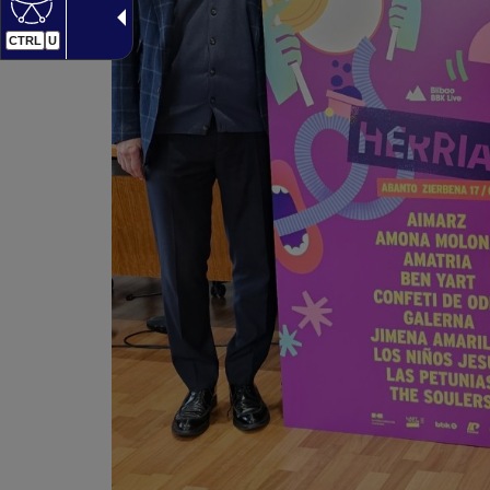
CTRL
U