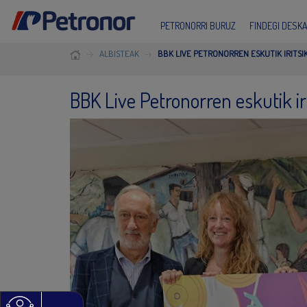
PETRONORRI BURUZ
FINDEGI DESK
ALBISTEAK
BBK LIVE PETRONORREN ESKUTIK IRITSI
BBK Live Petronorren eskutik ir