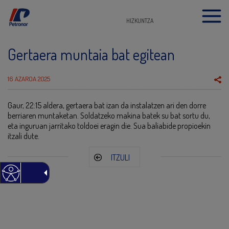
HIZKUNTZA
Gertaera muntaia bat egitean
16 AZAROA 2025
Gaur, 22:15 aldera, gertaera bat izan da instalatzen ari den dorre
berriaren muntaketan. Soldatzeko makina batek su bat sortu du,
eta inguruan jarritako toldoei eragin die. Sua baliabide propioekin
itzali dute.
ITZULI