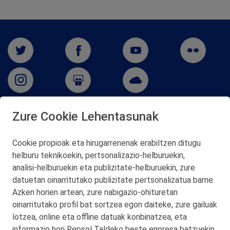
Zure Cookie Lehentasunak
San Martín 5-Edificio Muñatones,
48550 Muskiz (Bizkaia)
Cookie propioak eta hirugarrenenak erabiltzen ditugu
Telf. 946 357 000
helburu teknikoekin, pertsonalizazio‑helburuekin,
© 2026 Petronor S.A.
analisi‑helburuekin eta publizitate‑helburuekin, zure
datuetan oinarritutako publizitate pertsonalizatua barne.
Azken horien artean, zure nabigazio‑ohituretan
oinarritutako profil bat sortzea egon daiteke, zure gailuak
lotzea, online eta offline datuak konbinatzea, eta
KONTAKTUA
informazio hori Repsol Taldeko beste enpresa batzuekin