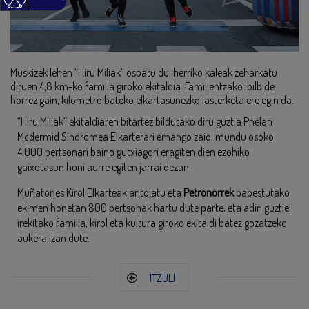
Muskizek lehen “Hiru Miliak” ospatu du, herriko kaleak zeharkatu
dituen 4,8 km-ko familia giroko ekitaldia. Familientzako ibilbide
horrez gain, kilometro bateko elkartasunezko lasterketa ere egin da.
“Hiru Miliak” ekitaldiaren bitartez bildutako diru guztia Phelan
Mcdermid Sindromea Elkarterari emango zaio, mundu osoko
4.000 pertsonari baino gutxiagori eragiten dien ezohiko
gaixotasun honi aurre egiten jarrai dezan.
Muñatones Kirol Elkarteak antolatu eta
Petronorrek
babestutako
ekimen honetan 800 pertsonak hartu dute parte, eta adin guztiei
irekitako familia, kirol eta kultura giroko ekitaldi batez gozatzeko
aukera izan dute.
ITZULI