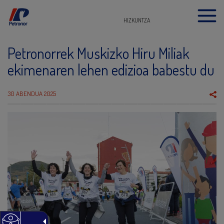
HIZKUNTZA
Petronorrek Muskizko Hiru Miliak
ekimenaren lehen edizioa babestu du
30 ABENDUA 2025