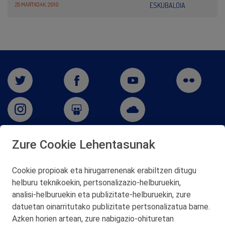
25 MARTXOAK, 2010
ESKUBALOIA
Zure Cookie Lehentasunak
San Martín 5-Edificio Muñatones,
48550 Muskiz (Bizkaia)
Cookie propioak eta hirugarrenenak erabiltzen ditugu
Telf. 946 357 000
helburu teknikoekin, pertsonalizazio‑helburuekin,
© 2026 Petronor S.A.
analisi‑helburuekin eta publizitate‑helburuekin, zure
datuetan oinarritutako publizitate pertsonalizatua barne.
Azken horien artean, zure nabigazio‑ohituretan