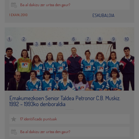
Ba al dakizu zer urtea den gaur?
1 EKAIN, 2010
ESKUBALOIA
Emakumezkoen Senior Taldea Petronor C.B. Muskiz.
1992 – 1993ko denboraldia
17 identificado puntuak
Ba al dakizu zer urtea den gaur?