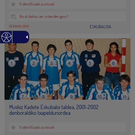
11 identificado puntuak
Ba al dakizu zer urtea den gaur?
25 EKAIN, 2010
ESKUBALOIA
Muskiz Kadete Eskubaloi taldea, 2001-2002
denboraldiko txapeldunordea
11 identificado puntuak