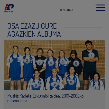
HIZKUNTZA
OSA EZAZU GURE
AGAZKIEN ALBUMA
Muskiz Kadete Eskubaloi taldea, 2001-2002ko
denboraldia