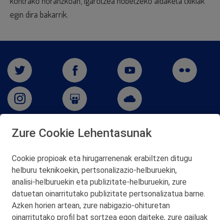
kontrako noranzkoan, igarotzea hobetzeko aldaketa txikiak
egin dira bakarrik.
Zure Cookie Lehentasunak
San Martín 5-Edificio Muñatones,
48550 Muskiz (Bizkaia)
Cookie propioak eta hirugarrenenak erabiltzen ditugu
Telf. 946 357 000
helburu teknikoekin, pertsonalizazio‑helburuekin,
© 2026 Petronor S.A.
analisi‑helburuekin eta publizitate‑helburuekin, zure
datuetan oinarritutako publizitate pertsonalizatua barne.
Azken horien artean, zure nabigazio‑ohituretan
oinarritutako profil bat sortzea egon daiteke, zure gailuak