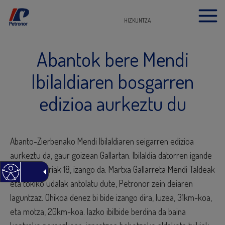
HIZKUNTZA
Abantok bere Mendi
Ibilaldiaren bosgarren
edizioa aurkeztu du
Abanto-Zierbenako Mendi Ibilaldiaren seigarren edizioa
aurkeztu da, gaur goizean Gallartan. Ibilaldia datorren igande
honetan, urriak 18, izango da. Martxa Gallarreta Mendi Taldeak
eta tokiko udalak antolatu dute, Petronor zein deiaren
laguntzaz. Ohikoa denez bi bide izango dira, luzea, 31km-koa,
eta motza, 20km-koa. Iazko ibilbide berdina da baina