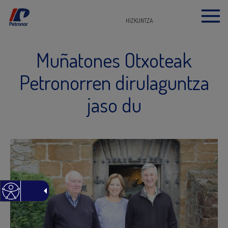
HIZKUNTZA
Muñatones Otxoteak
Petronorren dirulaguntza
jaso du