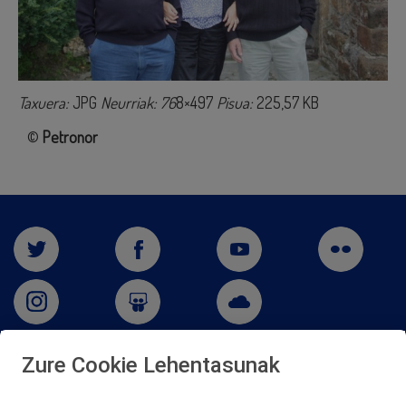
Taxuera:
JPG
Neurriak: 76
8×497
Pisua:
225,57 KB
©
Petronor
Zure Cookie Lehentasunak
San Martín 5-Edificio Muñatones,
48550 Muskiz (Bizkaia)