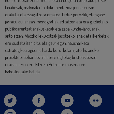
hots, urteetan zehar mendi eta lantegietan bildutako piezak,
lanabesak, makinak eta dokumentazioa jendaurrean
erakutsi eta ezagutzera ematea. Orduz geroztik, etengabe
jarraitu du lanean; monografiak editatzen eta era guztietako
publikoarentzat erakusketak eta zabalkunde-jarduerak
antolatzen. Ahozko lekukotzak jasotzeko lanak eta ikerketak
ere sustatu izan ditu, eta gaur egun, hausnarketa
estrategikoa egiten dihardu buru-belarri, etorkizuneko
proiektuei behar bezala aurre egiteko; besteak beste,
eraikin berria eraikitzeko Petronor museoaren
babesleetako bat da.