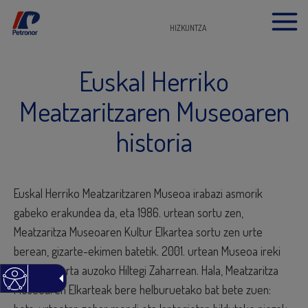
HIZKUNTZA
Euskal Herriko
Meatzaritzaren Museoaren
historia
Euskal Herriko Meatzaritzaren Museoa irabazi asmorik
gabeko erakundea da, eta 1986. urtean sortu zen,
Meatzaritza Museoaren Kultur Elkartea sortu zen urte
berean, gizarte-ekimen batetik. 2001. urtean Museoa ireki
zuten, Gallarta auzoko Hiltegi Zaharrean. Hala, Meatzaritza
Museoaren Elkarteak bere helburuetako bat bete zuen: