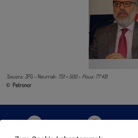
Taxuera:
JPG – Neurriak
: 751 × 500
–
Pisua: 77 KB
©
Petronor
Twitter
Instagram