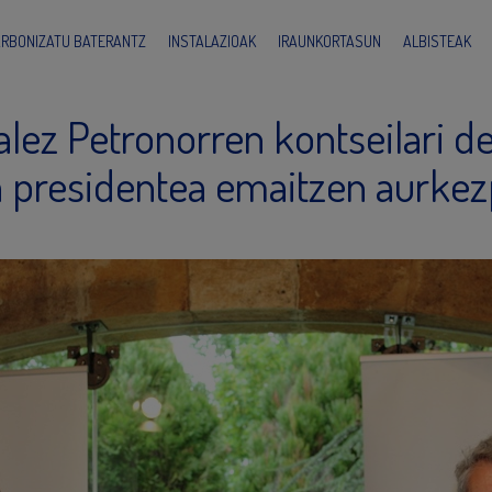
ARBONIZATU BATERANTZ
INSTALAZIOAK
IRAUNKORTASUN
ALBISTEAK
ez Petronorren kontseilari d
a presidentea emaitzen aurke