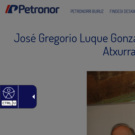
PETRONORRI BURUZ
FINDEGI DESK
José Gregorio Luque Gonzal
Atxurr
CTRL
U