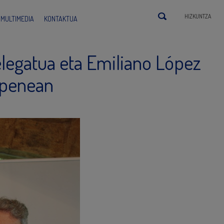
HIZKUNTZA
MULTIMEDIA
KONTAKTUA
elegatua eta Emiliano López
zpenean