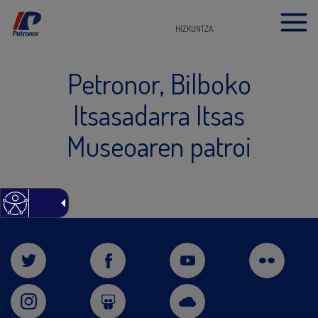
HIZKUNTZA
Petronor, Bilboko
Itsasadarra Itsas
Museoaren patroi