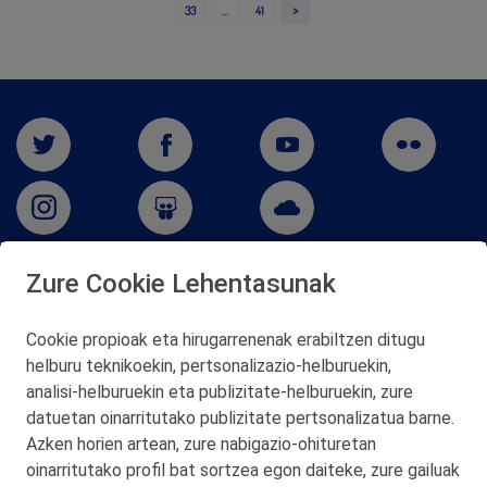
>
33
…
41
Zure Cookie Lehentasunak
San Martín 5-Edificio Muñatones,
48550 Muskiz (Bizkaia)
Cookie propioak eta hirugarrenenak erabiltzen ditugu
Telf. 946 357 000
helburu teknikoekin, pertsonalizazio‑helburuekin,
© 2026 Petronor S.A.
analisi‑helburuekin eta publizitate‑helburuekin, zure
datuetan oinarritutako publizitate pertsonalizatua barne.
Azken horien artean, zure nabigazio‑ohituretan
oinarritutako profil bat sortzea egon daiteke, zure gailuak