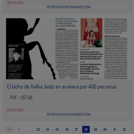
08 EKA 2016
PETRONOR KOMUNIKABIDEETAN
El bicho de Kafka, leído en euskera por 400 personas
PDF - 157 kB
07 EKA 2016
PETRONOR KOMUNIKABIDEETAN
<
1
…
23
24
25
26
27
28
29
30
31
32