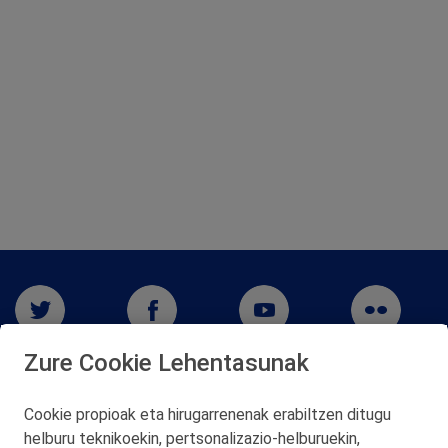
Zure Cookie Lehentasunak
Cookie propioak eta hirugarrenenak erabiltzen ditugu
helburu teknikoekin, pertsonalizazio‑helburuekin,