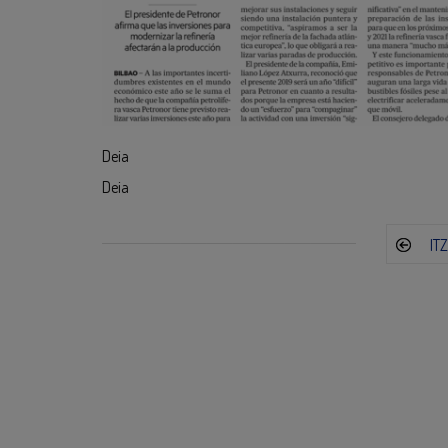
Deia
Deia
IT