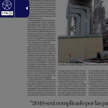
CTRL
U