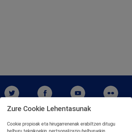
Zure Cookie Lehentasunak
Cookie propioak eta hirugarrenenak erabiltzen ditugu
helburu teknikoekin, pertsonalizazio‑helburuekin,