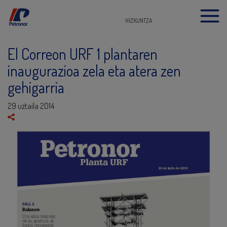
HIZKUNTZA
El Correon URF 1 plantaren
inaugurazioa zela eta atera zen
gehigarria
29 uztaila 2014