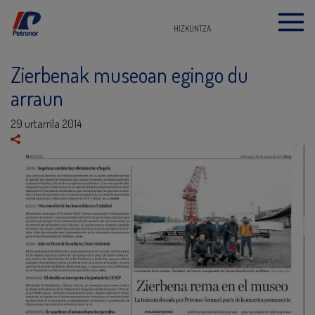
HIZKUNTZA
Zierbenak museoan egingo du
arraun
29 urtarrila 2014