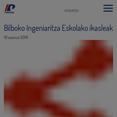
HIZKUNTZA
Bilboko Ingeniaritza Eskolako ikasleak
19 azaroa 2019