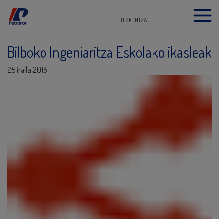
HIZKUNTZA
Bilboko Ingeniaritza Eskolako ikasleak
25 iraila 2018