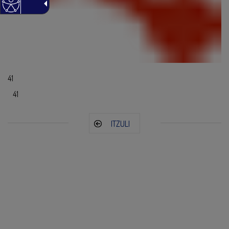
41
41
ITZULI