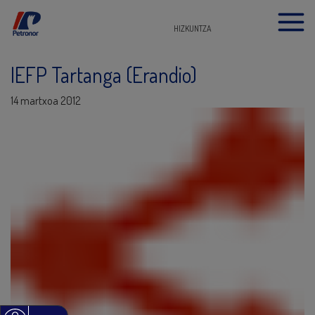
HIZKUNTZA
IEFP Tartanga (Erandio)
14 martxoa 2012