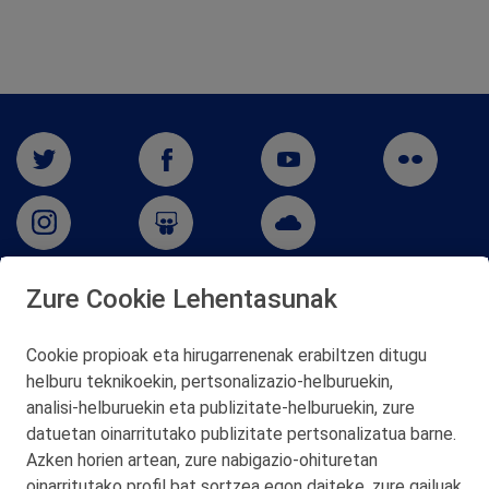
Zure Cookie Lehentasunak
San Martín 5-Edificio Muñatones,
48550 Muskiz (Bizkaia)
Cookie propioak eta hirugarrenenak erabiltzen ditugu
Telf. 946 357 000
helburu teknikoekin, pertsonalizazio‑helburuekin,
© 2026 Petronor S.A.
analisi‑helburuekin eta publizitate‑helburuekin, zure
datuetan oinarritutako publizitate pertsonalizatua barne.
Azken horien artean, zure nabigazio‑ohituretan
oinarritutako profil bat sortzea egon daiteke, zure gailuak