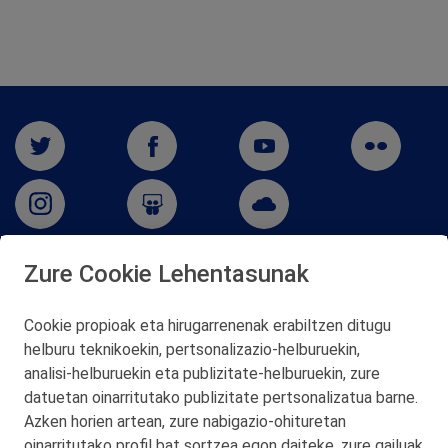
Zure Cookie Lehentasunak
San Martín 5-Edificio Muñatones,
48550 Muskiz (Bizkaia)
Cookie propioak eta hirugarrenenak erabiltzen ditugu
Telf. 946 357 000
helburu teknikoekin, pertsonalizazio‑helburuekin,
© 2026 Petronor S.A.
analisi‑helburuekin eta publizitate‑helburuekin, zure
datuetan oinarritutako publizitate pertsonalizatua barne.
Azken horien artean, zure nabigazio‑ohituretan
oinarritutako profil bat sortzea egon daiteke, zure gailuak