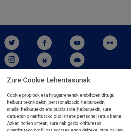
Zure Cookie Lehentasunak
San Martín 5-Edificio Muñatones,
48550 Muskiz (Bizkaia)
Cookie propioak eta hirugarrenenak erabiltzen ditugu
Telf. 946 357 000
helburu teknikoekin, pertsonalizazio‑helburuekin,
© 2026 Petronor S.A.
analisi‑helburuekin eta publizitate‑helburuekin, zure
datuetan oinarritutako publizitate pertsonalizatua barne.
Azken horien artean, zure nabigazio‑ohituretan
oinarritutako profil bat sortzea egon daiteke, zure gailuak