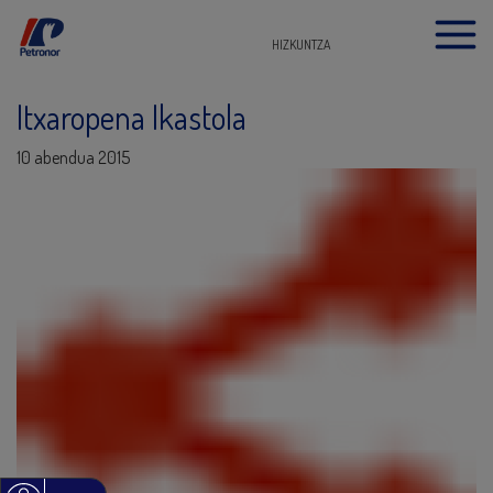
HIZKUNTZA
Itxaropena Ikastola
10 abendua 2015