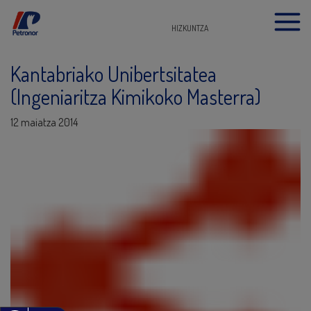
HIZKUNTZA
Kantabriako Unibertsitatea
(Ingeniaritza Kimikoko Masterra)
12 maiatza 2014