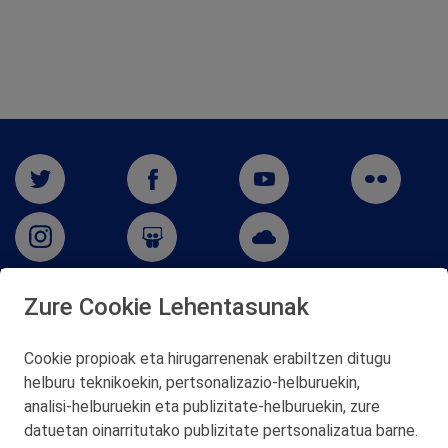
Zure Cookie Lehentasunak
San Martín 5-Edificio Muñatones,
48550 Muskiz (Bizkaia)
Cookie propioak eta hirugarrenenak erabiltzen ditugu
Telf. 946 357 000
helburu teknikoekin, pertsonalizazio‑helburuekin,
© 2026 Petronor S.A.
analisi‑helburuekin eta publizitate‑helburuekin, zure
datuetan oinarritutako publizitate pertsonalizatua barne.