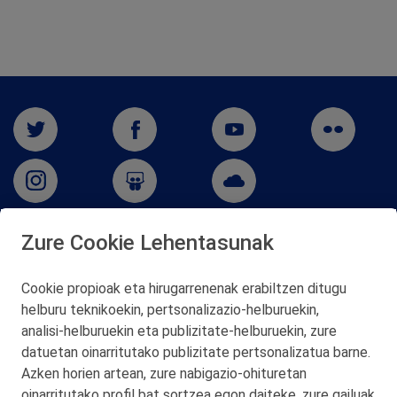
Zure Cookie Lehentasunak
San Martín 5-Edificio Muñatones,
48550 Muskiz (Bizkaia)
Cookie propioak eta hirugarrenenak erabiltzen ditugu
Telf. 946 357 000
helburu teknikoekin, pertsonalizazio‑helburuekin,
© 2026 Petronor S.A.
analisi‑helburuekin eta publizitate‑helburuekin, zure
datuetan oinarritutako publizitate pertsonalizatua barne.
Azken horien artean, zure nabigazio‑ohituretan
oinarritutako profil bat sortzea egon daiteke, zure gailuak