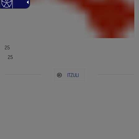
25
25
ITZULI