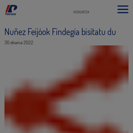
HIZKUNTZA
Nuñez Feijóok Findegia bisitatu du
30 ekaina 2022