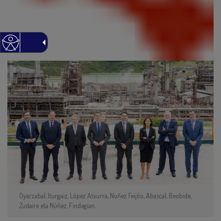
Oyarzabal, Iturgaiz, López Atxurra, Nuñez Feijóo, Abascal, Beobide,
Zudaire eta Núñez, Findegian.