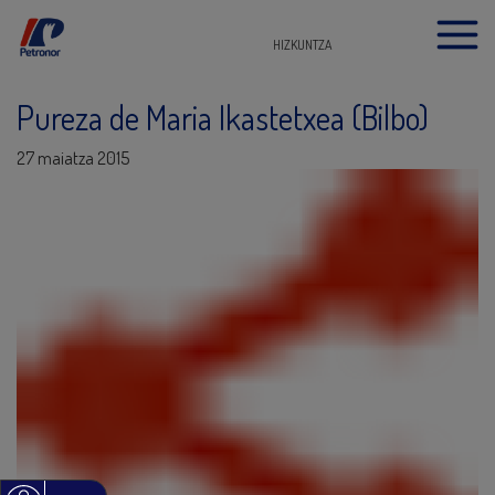
HIZKUNTZA
Pureza de Maria Ikastetxea (Bilbo)
27 maiatza 2015