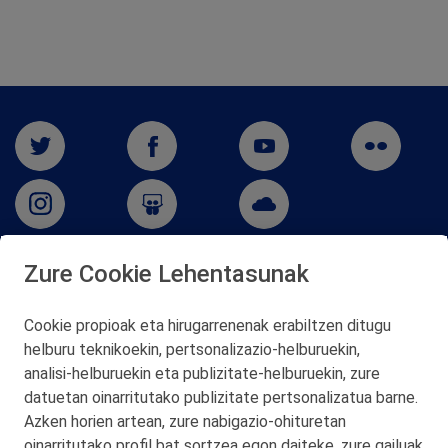
Zure Cookie Lehentasunak
San Martín 5-Edificio Muñatones,
48550 Muskiz (Bizkaia)
Cookie propioak eta hirugarrenenak erabiltzen ditugu
Telf. 946 357 000
helburu teknikoekin, pertsonalizazio‑helburuekin,
© 2026 Petronor S.A.
analisi‑helburuekin eta publizitate‑helburuekin, zure
datuetan oinarritutako publizitate pertsonalizatua barne.
Azken horien artean, zure nabigazio‑ohituretan
oinarritutako profil bat sortzea egon daiteke, zure gailuak