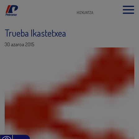
HIZKUNTZA
Trueba Ikastetxea
30 azaroa 2015