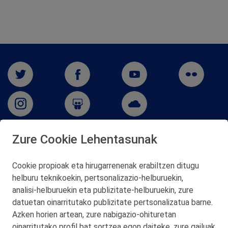
Zure Cookie Lehentasunak
San Martín 5-Edificio Muñatones,
48550 Muskiz (Bizkaia)
Cookie propioak eta hirugarrenenak erabiltzen ditugu
Telf. 946 357 000
helburu teknikoekin, pertsonalizazio‑helburuekin,
© 2026 Petronor S.A.
analisi‑helburuekin eta publizitate‑helburuekin, zure
datuetan oinarritutako publizitate pertsonalizatua barne.
Azken horien artean, zure nabigazio‑ohituretan
oinarritutako profil bat sortzea egon daiteke, zure gailuak